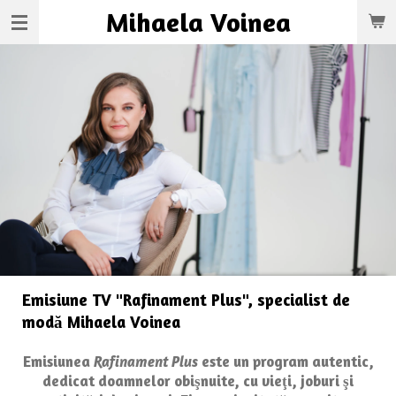
Mihaela
Voinea
Skip
to
main
content
Emisiune TV "Rafinament Plus", specialist de
modă Mihaela Voinea
Emisiunea
Rafinament Plus
este un program autentic,
dedicat doamnelor obişnuite, cu vieţi, joburi şi