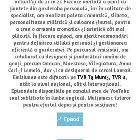
activităţi de zi cu zi. Fiecare invitată a venit cu
ţinutele din garderoba personală, iar în calitate de
specialist, am analizat paleta cromatică, silueta,
personalitatea stilistică şi culoarea ţinutei, pentru
a crea o armonie cromatică şi estetică cât mai
plăcută. În fiecare episod, am oferit recomandări
pentru definirea stilului personal şi gestionarea
eficientă a garderobei. Pe parcursul emisiunii, am
colaborat cu designeri şi producători români de
genţi, precum Onocan, Maestoso, Vilegiatura, Anna
Cori şi Lemnia, dar şi cu designerul de cercei Laura8.
Emisiunea este difuzată pe
TVR Tg Mureş, TVR 3
,
atât la nivel naţional, cât şi internaţional.
Episoadele disponibile pe canalul meu de YouTube
sunt subtitrate în limba engleză. Mulţumesc tuturor
pentru efortul depus şi pentru susţinere!
🔗
Episod 1