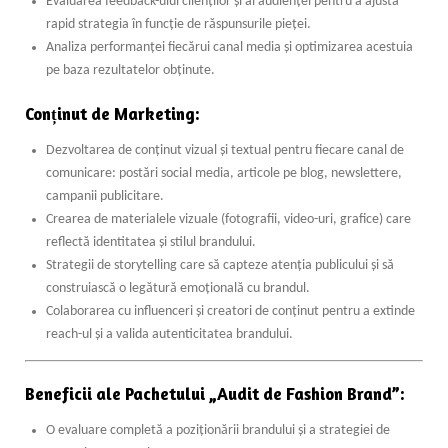
Evaluarea feedback-ului clienților și al audienței pentru a ajusta
rapid strategia în funcție de răspunsurile pieței.
Analiza performanței fiecărui canal media și optimizarea acestuia
pe baza rezultatelor obținute.
Conținut de Marketing:
Dezvoltarea de conținut vizual și textual pentru fiecare canal de
comunicare: postări social media, articole pe blog, newslettere,
campanii publicitare.
Crearea de materialele vizuale (fotografii, video-uri, grafice) care
reflectă identitatea și stilul brandului.
Strategii de storytelling care să capteze atenția publicului și să
construiască o legătură emoțională cu brandul.
Colaborarea cu influenceri și creatori de conținut pentru a extinde
reach-ul și a valida autenticitatea brandului.
Beneficii ale Pachetului
„Audit de Fashion Brand”
:
O evaluare completă a poziționării brandului și a strategiei de