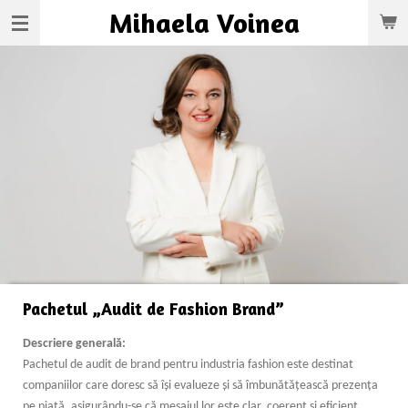
Mihaela
Voinea
Skip
to
main
content
Pachetul „Audit de Fashion Brand”
Descriere generală:
Pachetul de audit de brand pentru industria fashion este destinat
companiilor care doresc să își evalueze și să îmbunătățească prezența
pe piață, asigurându-se că mesajul lor este clar, coerent și eficient