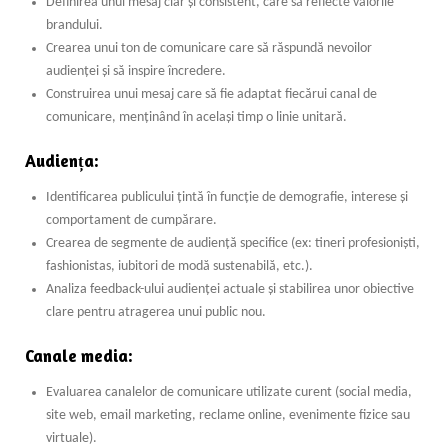
Definirea unui mesaj clar și consistent, care să reflecte valorile
brandului.
Crearea unui ton de comunicare care să răspundă nevoilor
audienței și să inspire încredere.
Construirea unui mesaj care să fie adaptat fiecărui canal de
comunicare, menținând în același timp o linie unitară.
Audiența:
Identificarea publicului țintă în funcție de demografie, interese și
comportament de cumpărare.
Crearea de segmente de audiență specifice (ex: tineri profesioniști,
fashionistas, iubitori de modă sustenabilă, etc.).
Analiza feedback-ului audienței actuale și stabilirea unor obiective
clare pentru atragerea unui public nou.
Canale media:
Evaluarea canalelor de comunicare utilizate curent (social media,
site web, email marketing, reclame online, evenimente fizice sau
virtuale).